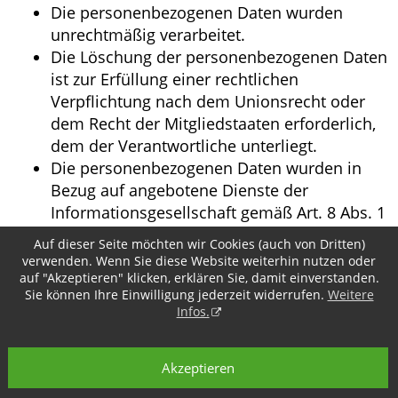
Die personenbezogenen Daten wurden
unrechtmäßig verarbeitet.
Die Löschung der personenbezogenen Daten
ist zur Erfüllung einer rechtlichen
Verpflichtung nach dem Unionsrecht oder
dem Recht der Mitgliedstaaten erforderlich,
dem der Verantwortliche unterliegt.
Die personenbezogenen Daten wurden in
Bezug auf angebotene Dienste der
Informationsgesellschaft gemäß Art. 8 Abs. 1
DS-GVO erhoben.
Auf dieser Seite möchten wir Cookies (auch von Dritten)
verwenden. Wenn Sie diese Website weiterhin nutzen oder
Sofern einer der oben genannten Gründe zutrifft
auf "Akzeptieren" klicken, erklären Sie, damit einverstanden.
und eine betroffene Person die Löschung von
Sie können Ihre Einwilligung jederzeit widerrufen.
Weitere
personenbezogenen Daten, die bei der LIMA
Infos.
Finanzdienstleistungen gespeichert sind,
veranlassen möchte, kann sie sich hierzu
Akzeptieren
jederzeit an einen Mitarbeiter des für die
Verarbeitung Verantwortlichen wenden. Der